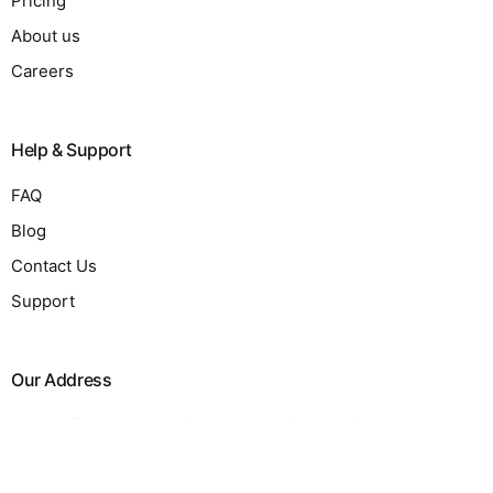
Pricing
About us
Careers
Help & Support
FAQ
Blog
Contact Us
Support
Request a Quote
Our Address
2190 Lojiho Terrace, Mirpur, Equal Licensed in 50 states.
januinc@company.com